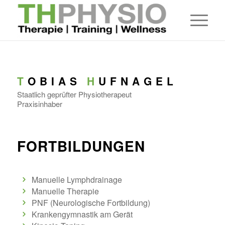
T
O B I A S
H
U F N A G E L
Staatlich geprüfter Physiotherapeut
Praxisinhaber
FORTBILDUNGEN
Manuelle Lymphdrainage
Manuelle Therapie
PNF (Neurologische Fortbildung)
Krankengymnastik am Gerät